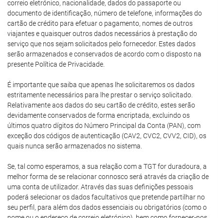
correio eletrónico, nacionalidade, dados do passaporte ou
documento de identificação, número de telefone, informações do
cartão de crédito para efetuar o pagamento, nomes de outros
viajantes e quaisquer outros dados necessários à prestação do
serviço que nos sejam solicitados pelo fornecedor. Estes dados
serão armazenados e conservados de acordo com o disposto na
presente Política de Privacidade.
É importante que saiba que apenas lhe solicitaremos os dados
estritamente necessários para lhe prestar o serviço solicitado.
Relativamente aos dados do seu cartão de crédito, estes serão
devidamente conservados de forma encriptada, excluindo os
últimos quatro dígitos do Número Principal da Conta (PAN), com
exceção dos códigos de autenticação (CAV2, CVC2, CVV2, CID), os
quais nunca serão armazenados no sistema.
Se, tal como esperamos, a sua relação com a TGT for duradoura, a
melhor forma de se relacionar connosco será através da criação de
uma conta de utilizador. Através das suas definições pessoais
poderá selecionar os dados facultativos que pretende partilhar no
seu perfil, para além dos dados essenciais ou obrigatórios (como o
nome ou o endereço de correio eletrónico), bem como fornecer-nos