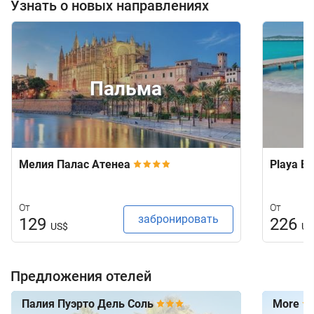
Узнать о новых направлениях
Пальма
Мелия Палас Атенеа
Playa E
От
От
забронировать
129
226
US$
US
Предложения отелей
Палия Пуэрто Дель Соль
More